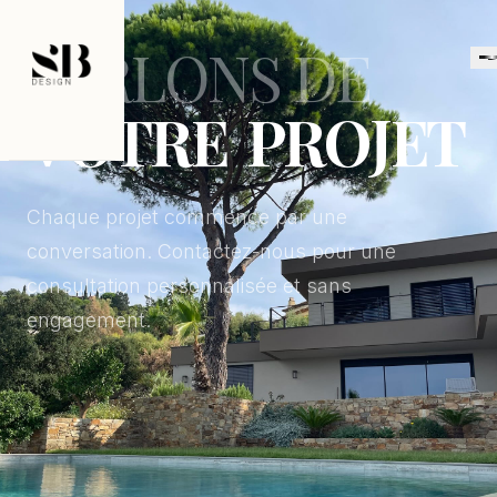
CONTACT
PARLONS DE
V
O
T
R
E
P
R
O
J
E
T
Chaque projet commence par une
conversation. Contactez-nous pour une
consultation personnalisée et sans
engagement.