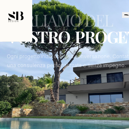
CONTATTI
PARLIAMO DEL
V
O
S
T
R
O
P
R
O
G
E
Ogni progetto inizia con una conversazione. Contat
una consulenza personalizzata e senza impegno.