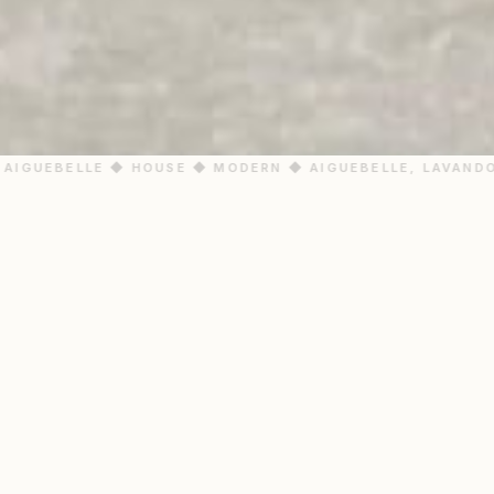
AIGUEBELLE ◆ HOUSE ◆ MODERN ◆ AIGUEBELLE, LAVANDO
LOCATION
Aiguebelle, Lavandou
AREA